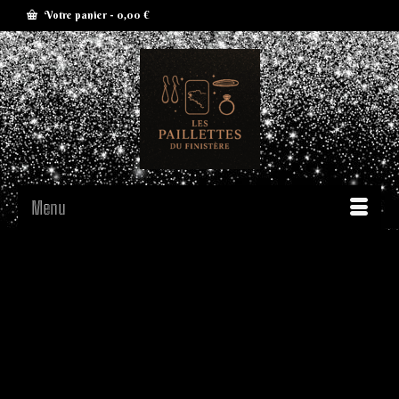
Votre panier
-
0,00
€
Menu
De grandes choses se