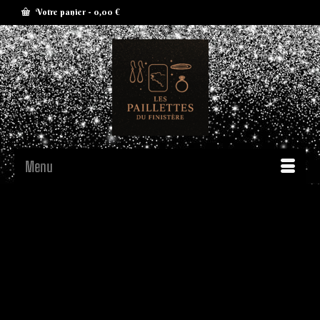
Votre panier
-
0,00
€
Menu
De grandes choses se