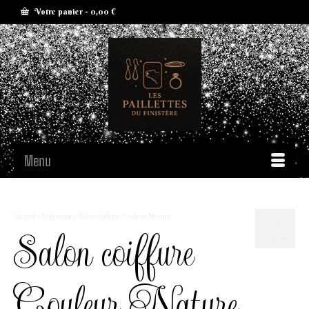
Votre panier
-
0,00
€
Menu
Accueil
»
Boutiques
»
Salon coiffure Couleur Nature
3
Salon coiffure
JUIN 2025
Couleur Nature