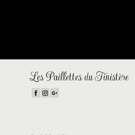
De grandes choses se prof
Quelque chose d’énorme se prépare ! Notre boutique est en c
Les Paillettes du Finistère