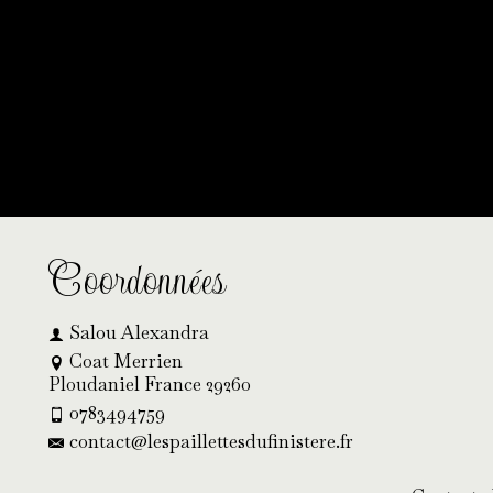
ilent à l’horizon
hantier et sera bientôt lancée !
Coordonnées
Salou Alexandra
Coat Merrien
Ploudaniel France 29260
0783494759
contact@lespaillettesdufinistere.fr