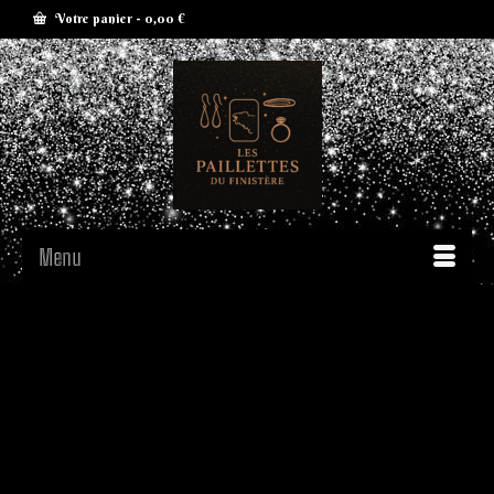
Votre panier
-
0,00
€
Menu
De grandes choses se