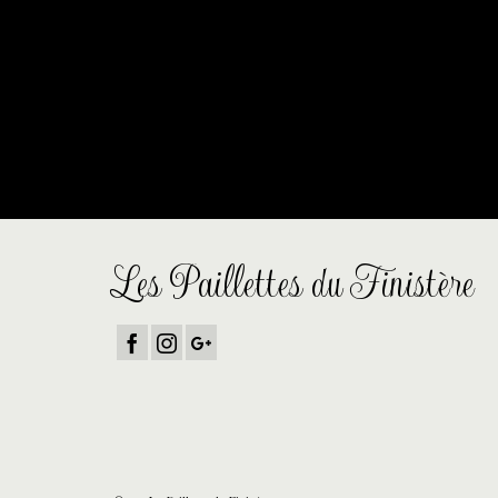
De grandes choses se prof
Quelque chose d’énorme se prépare ! Notre boutique est en c
Les Paillettes du Finistère