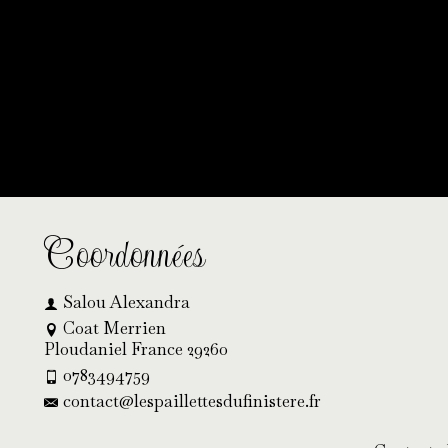
ilent à l’horizon
hantier et sera bientôt lancée !
Coordonnées
Salou Alexandra
Coat Merrien
Ploudaniel France 29260
0783494759
contact@lespaillettesdufinistere.fr