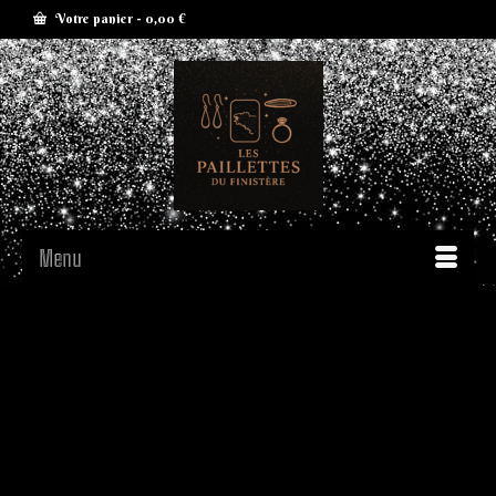
Votre panier
-
0,00
€
Menu
De grandes choses se